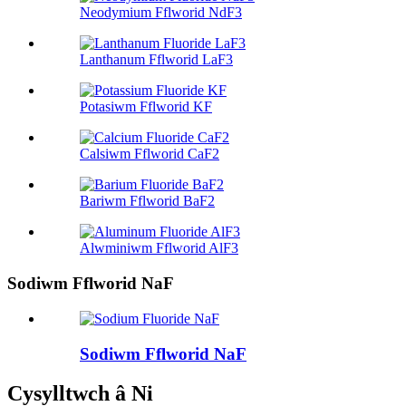
Neodymium Fflworid NdF3
Lanthanum Fflworid LaF3
Potasiwm Fflworid KF
Calsiwm Fflworid CaF2
Bariwm Fflworid BaF2
Alwminiwm Fflworid AlF3
Sodiwm Fflworid NaF
Sodiwm Fflworid NaF
Cysylltwch â Ni