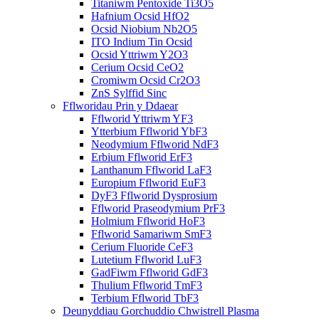
Titaniwm Pentoxide Ti3O5
Hafnium Ocsid HfO2
Ocsid Niobium Nb2O5
ITO Indium Tin Ocsid
Ocsid Yttriwm Y2O3
Cerium Ocsid CeO2
Cromiwm Ocsid Cr2O3
ZnS Sylffid Sinc
Fflworidau Prin y Ddaear
Fflworid Yttriwm YF3
Ytterbium Fflworid YbF3
Neodymium Fflworid NdF3
Erbium Fflworid ErF3
Lanthanum Fflworid LaF3
Europium Fflworid EuF3
DyF3 Fflworid Dysprosium
Fflworid Praseodymium PrF3
Holmium Fflworid HoF3
Fflworid Samariwm SmF3
Cerium Fluoride CeF3
Lutetium Fflworid LuF3
GadFiwm Fflworid GdF3
Thulium Fflworid TmF3
Terbium Fflworid TbF3
Deunyddiau Gorchuddio Chwistrell Plasma