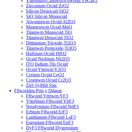
Ytterbium-Calsiwm-Fflworid YbCaF2
Zirconium Ocsid ZrO2
Silicon Deuocsid SiO2
SiO Silicon Monocsid
Alwminiwm Ocsid Al2O3
Magnesiwm Ocsid MgO
Titaniwm Monocsid TiO
Titaniwm Deuocsid TiO2
Dititanium Trioxide Ti2O3
Titaniwm Pentoxide Ti3O5
Hafnium Ocsid HfO2
Ocsid Niobium Nb2O5
ITO Indium Tin Ocsid
Ocsid Yttriwm Y2O3
Cerium Ocsid CeO2
Cromiwm Ocsid Cr2O3
ZnS Sylffid Sinc
Fflworidau Prin y Ddaear
Fflworid Yttriwm YF3
Ytterbium Fflworid YbF3
Neodymium Fflworid NdF3
Erbium Fflworid ErF3
Lanthanum Fflworid LaF3
Europium Fflworid EuF3
DyF3 Fflworid Dysprosium