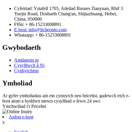
Cyfeiriad: Ystafell 1705, Adeilad Busnes Tianyuan, Rhif 3
Yuejin Road, Dosbarth Chang'an, Shijiazhuang, Hebei,
China, 050000
Ffôn: + 86-15233008891
E-bost: info@licheopto.com
Whatsapp: + 86-15233008891
Gwybodaeth
Amdanom ni
Cysylltwch â Ni
Cynhyrchion
Ymholiad
Ar gyfer ymholiadau am ein cynnyrch neu bricelist, gadewch eich e-
bost atom a byddwn mewn cysylltiad o fewn 24 awr.
Ymchwiliad i'r Pricelist
Anfon e-bost
x