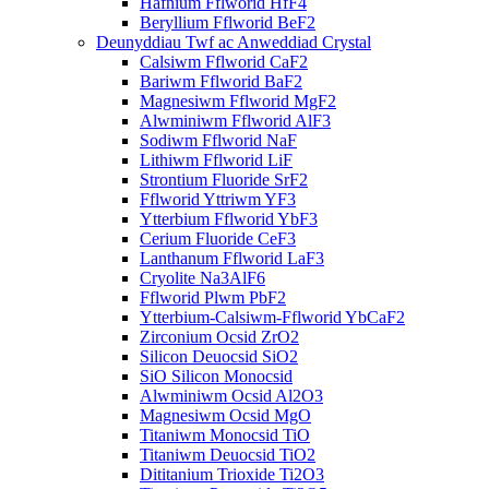
Hafnium Fflworid HfF4
Beryllium Fflworid BeF2
Deunyddiau Twf ac Anweddiad Crystal
Calsiwm Fflworid CaF2
Bariwm Fflworid BaF2
Magnesiwm Fflworid MgF2
Alwminiwm Fflworid AlF3
Sodiwm Fflworid NaF
Lithiwm Fflworid LiF
Strontium Fluoride SrF2
Fflworid Yttriwm YF3
Ytterbium Fflworid YbF3
Cerium Fluoride CeF3
Lanthanum Fflworid LaF3
Cryolite Na3AlF6
Fflworid Plwm PbF2
Ytterbium-Calsiwm-Fflworid YbCaF2
Zirconium Ocsid ZrO2
Silicon Deuocsid SiO2
SiO Silicon Monocsid
Alwminiwm Ocsid Al2O3
Magnesiwm Ocsid MgO
Titaniwm Monocsid TiO
Titaniwm Deuocsid TiO2
Dititanium Trioxide Ti2O3