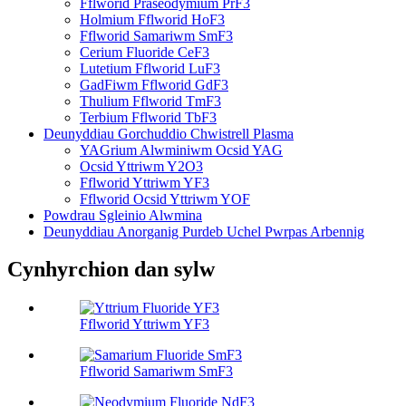
Fflworid Praseodymium PrF3
Holmium Fflworid HoF3
Fflworid Samariwm SmF3
Cerium Fluoride CeF3
Lutetium Fflworid LuF3
GadFiwm Fflworid GdF3
Thulium Fflworid TmF3
Terbium Fflworid TbF3
Deunyddiau Gorchuddio Chwistrell Plasma
YAGrium Alwminiwm Ocsid YAG
Ocsid Yttriwm Y2O3
Fflworid Yttriwm YF3
Fflworid Ocsid Yttriwm YOF
Powdrau Sgleinio Alwmina
Deunyddiau Anorganig Purdeb Uchel Pwrpas Arbennig
Cynhyrchion dan sylw
Fflworid Yttriwm YF3
Fflworid Samariwm SmF3