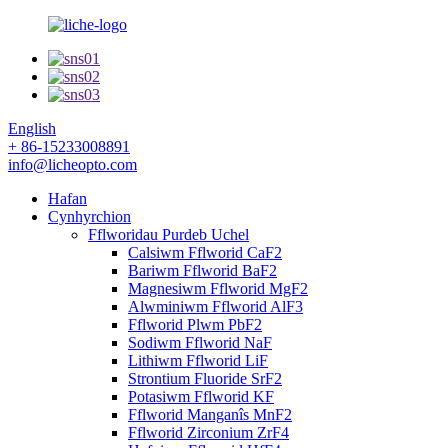
English
+ 86-15233008891
info@licheopto.com
Hafan
Cynhyrchion
Fflworidau Purdeb Uchel
Calsiwm Fflworid CaF2
Bariwm Fflworid BaF2
Magnesiwm Fflworid MgF2
Alwminiwm Fflworid AlF3
Fflworid Plwm PbF2
Sodiwm Fflworid NaF
Lithiwm Fflworid LiF
Strontium Fluoride SrF2
Potasiwm Fflworid KF
Fflworid Manganîs MnF2
Fflworid Zirconium ZrF4