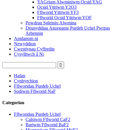
YAGrium Alwminiwm Ocsid YAG
Ocsid Yttriwm Y2O3
Fflworid Yttriwm YF3
Fflworid Ocsid Yttriwm YOF
Powdrau Sgleinio Alwmina
Deunyddiau Anorganig Purdeb Uchel Pwrpas
Arbennig
Amdanom ni
Newyddion
Cwestiynau Cyffredin
Cysylltwch â Ni
Hafan
Cynhyrchion
Fflworidau Purdeb Uchel
Sodiwm Fflworid NaF
Categorïau
Fflworidau Purdeb Uchel
Calsiwm Fflworid CaF2
Bariwm Fflworid BaF2
Magnesiwm Fflworid MgF2