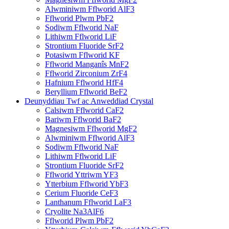
Alwminiwm Fflworid AlF3
Fflworid Plwm PbF2
Sodiwm Fflworid NaF
Lithiwm Fflworid LiF
Strontium Fluoride SrF2
Potasiwm Fflworid KF
Fflworid Manganîs MnF2
Fflworid Zirconium ZrF4
Hafnium Fflworid HfF4
Beryllium Fflworid BeF2
Deunyddiau Twf ac Anweddiad Crystal
Calsiwm Fflworid CaF2
Bariwm Fflworid BaF2
Magnesiwm Fflworid MgF2
Alwminiwm Fflworid AlF3
Sodiwm Fflworid NaF
Lithiwm Fflworid LiF
Strontium Fluoride SrF2
Fflworid Yttriwm YF3
Ytterbium Fflworid YbF3
Cerium Fluoride CeF3
Lanthanum Fflworid LaF3
Cryolite Na3AlF6
Fflworid Plwm PbF2